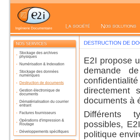
Ingénierie Documentaire
DESTRUCTION DE D
NOS SERVICES
Stockage des archives
physiques
E2I propose u
Numérisation & Indexation
demande de
Stockage des données
numériques
confidentialit
Destruction de documents
directement 
Gestion électronique de
documents
documents à é
Dématérialisation du courrier
entrant
Différents 
Factures fournisseurs
Opérations d'impression &
possibles, E2I
Routage
Développements spécifiques
politique envi