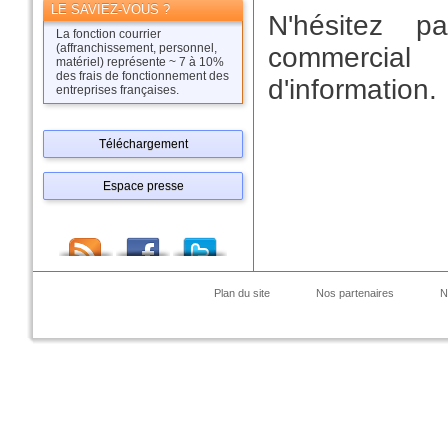
LE SAVIEZ-VOUS ?
N'hésitez p
La fonction courrier
(affranchissement, personnel,
commercia
matériel) représente ~ 7 à 10%
des frais de fonctionnement des
d'information.
entreprises françaises.
Téléchargement
Espace presse
Plan du site
Nos partenaires
N