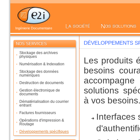
Ingénierie Documentaire
DÉVELOPPEMENTS SP
NOS SERVICES
Stockage des archives
physiques
Les produits 
Numérisation & Indexation
besoins cour
Stockage des données
numériques
accompagne 
Destruction de documents
solutions spé
Gestion électronique de
documents
à vos besoins
Dématérialisation du courrier
entrant
Factures fournisseurs
Interfaces 
Opérations d'impression &
Routage
d'authentif
Développements spécifiques