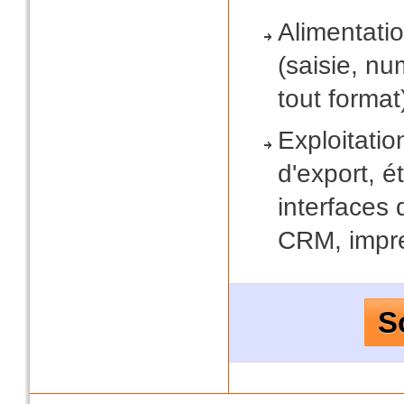
Alimentati
(saisie, nu
tout format
Exploitatio
d'export, é
interfaces 
CRM, impre
S