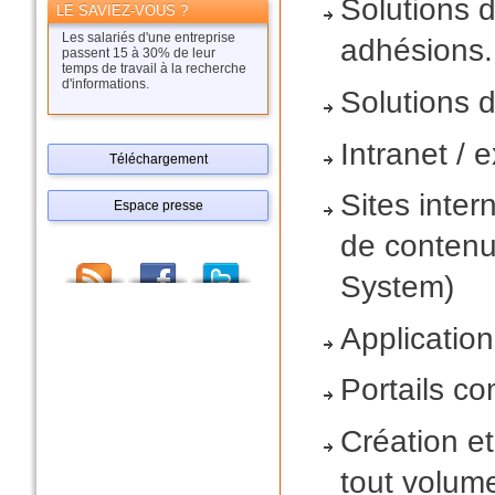
Solutions 
LE SAVIEZ-VOUS ?
Les salariés d'une entreprise
adhésions..
passent 15 à 30% de leur
temps de travail à la recherche
d'informations.
Solutions 
Intranet / 
Téléchargement
Sites inter
Espace presse
de conten
System)
Applicatio
Portails c
Création e
tout volum