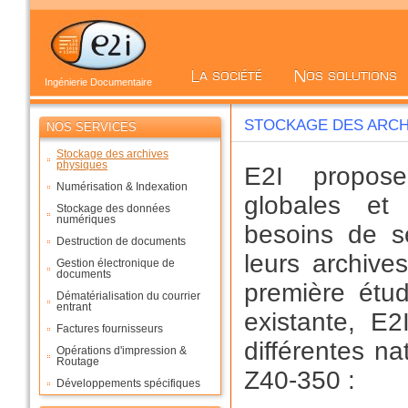
Ingénierie Documentaire
STOCKAGE DES ARCH
NOS SERVICES
Stockage des archives
physiques
E2I propose
Numérisation & Indexation
globales et
Stockage des données
numériques
besoins de s
Destruction de documents
leurs archive
Gestion électronique de
documents
première étu
Dématérialisation du courrier
entrant
existante, E
Factures fournisseurs
différentes n
Opérations d'impression &
Routage
Z40-350 :
Développements spécifiques