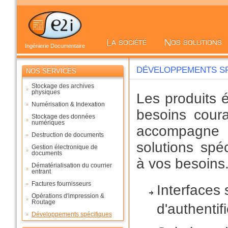
Ingénierie Documentaire
DÉVELOPPEMENTS SP
NOS SERVICES
Stockage des archives
physiques
Les produits 
Numérisation & Indexation
besoins cour
Stockage des données
numériques
accompagne 
Destruction de documents
solutions spé
Gestion électronique de
documents
à vos besoins
Dématérialisation du courrier
entrant
Factures fournisseurs
Interfaces 
Opérations d'impression &
Routage
d'authentif
Développements spécifiques