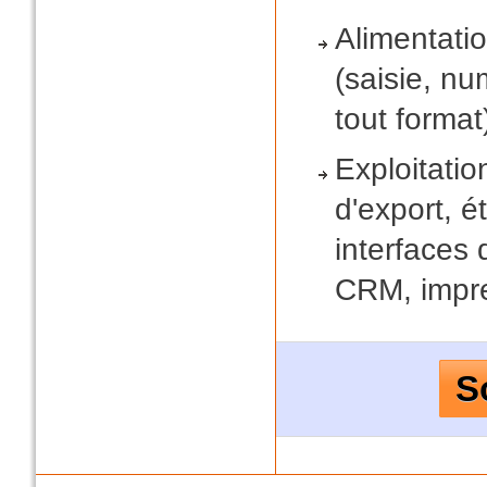
Alimentati
(saisie, nu
tout format
Exploitatio
d'export, é
interfaces 
CRM, impre
S