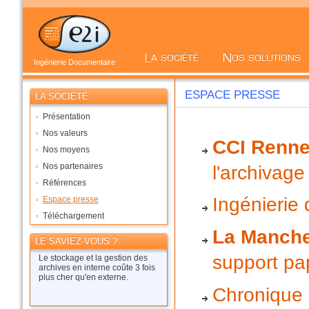
Ingénierie Documentaire
ESPACE PRESSE
LA SOCIÉTÉ
Présentation
Nos valeurs
CCI Renne
Nos moyens
Nos partenaires
l'archivage
Références
Ingénierie
Espace presse
Téléchargement
La Manche
LE SAVIEZ-VOUS ?
support pa
Le stockage et la gestion des
archives en interne coûte 3 fois
plus cher qu'en externe.
Chronique