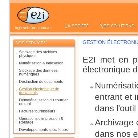
Ingénierie Documentaire
GESTION ÉLECTRON
NOS SERVICES
Stockage des archives
physiques
E2I met en p
Numérisation & Indexation
électronique 
Stockage des données
numériques
Destruction de documents
Numérisatio
Gestion électronique de
documents
entrant et
Dématérialisation du courrier
entrant
dans l'outi
Factures fournisseurs
Opérations d'impression &
Archivage
Routage
Développements spécifiques
dans nos e