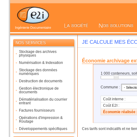
Ingénierie Documentaire
JE CALCULE MES ÉC
NOS SERVICES
Stockage des archives
physiques
Économie archivage ext
Numérisation & Indexation
Stockage des données
1 000
conteneurs, soi
numériques
Destruction de documents
Commune :
Gestion électronique de
documents
Coût interne :
Dématérialisation du courrier
entrant
Coût E2I :
Factures fournisseurs
Économie réalisée 
Opérations d'impression &
Routage
Ces tarifs sont indicatifs et ne 
Développements spécifiques