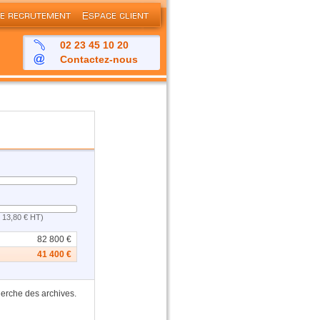
02 23 45 10 20
Contactez-nous
de 13,80 € HT)
82 800
€
41 400
€
herche des archives.